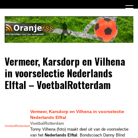
Ga
naar
de
inhoud
Dagelijks alle Oranje berichten voor jou verzameld! Mis
Oranje RSS
Vermeer, Karsdorp en Vilhena
niets meer van het Nederlands Elftal op weg naar het EK
2012!
in voorselectie Nederlands
Elftal – VoetbalRotterdam
Vermeer, Karsdorp en Vilhena in voorselectie
Nederlands Elftal
VoetbalRotterdam
VoetbalRotterdam
Tonny Vilhena (foto) maakt deel uit van de voorselectie
van het
Nederlands Elftal
. Bondscoach Danny Blind