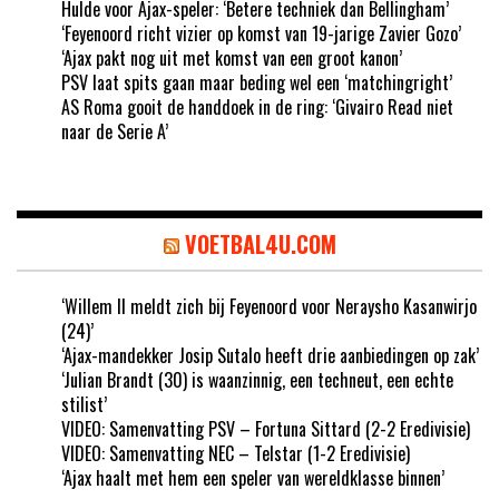
Hulde voor Ajax-speler: ‘Betere techniek dan Bellingham’
‘Feyenoord richt vizier op komst van 19-jarige Zavier Gozo’
‘Ajax pakt nog uit met komst van een groot kanon’
PSV laat spits gaan maar beding wel een ‘matchingright’
AS Roma gooit de handdoek in de ring: ‘Givairo Read niet
naar de Serie A’
VOETBAL4U.COM
‘Willem II meldt zich bij Feyenoord voor Neraysho Kasanwirjo
(24)’
‘Ajax-mandekker Josip Sutalo heeft drie aanbiedingen op zak’
‘Julian Brandt (30) is waanzinnig, een techneut, een echte
stilist’
VIDEO: Samenvatting PSV – Fortuna Sittard (2-2 Eredivisie)
VIDEO: Samenvatting NEC – Telstar (1-2 Eredivisie)
‘Ajax haalt met hem een speler van wereldklasse binnen’