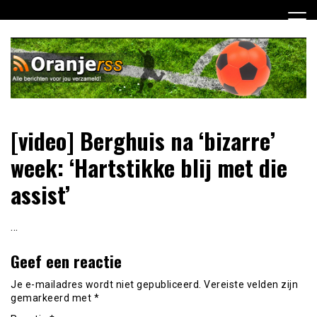
Ga
naar
de
inhoud
Dagelijks alle Oranje berichten voor jou verzameld! Mis
Oranje RSS
[video] Berghuis na ‘bizarre’
niets meer van het Nederlands Elftal op weg naar het EK
2012!
week: ‘Hartstikke blij met die
assist’
…
Geef een reactie
Je e-mailadres wordt niet gepubliceerd.
Vereiste velden zijn
gemarkeerd met
*