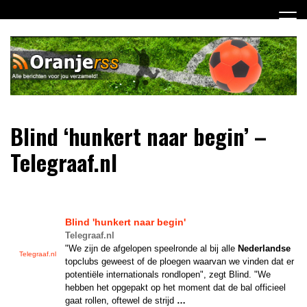
Ga
naar
de
inhoud
Dagelijks alle Oranje berichten voor jou verzameld! Mis
Oranje RSS
Blind ‘hunkert naar begin’ –
niets meer van het Nederlands Elftal op weg naar het EK
2012!
Telegraaf.nl
Blind 'hunkert naar begin'
Telegraaf.nl
"We zijn de afgelopen speelronde al bij alle
Nederlandse
Telegraaf.nl
topclubs geweest of de ploegen waarvan we vinden dat er
potentiële internationals rondlopen", zegt Blind. "We
hebben het opgepakt op het moment dat de bal officieel
gaat rollen, oftewel de strijd
…