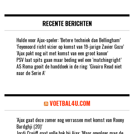
RECENTE BERICHTEN
Hulde voor Ajax-speler: ‘Betere techniek dan Bellingham’
‘Feyenoord richt vizier op komst van 19-jarige Zavier Gozo’
‘Ajax pakt nog uit met komst van een groot kanon’
PSV laat spits gaan maar beding wel een ‘matchingright’
AS Roma gooit de handdoek in de ring: ‘Givairo Read niet
naar de Serie A’
VOETBAL4U.COM
‘Ajax gaat deze zomer nog verrassen met komst van Roony
Bardghji (20)’
Jordi Cruijff gaat volle bak bij Ajax: ‘Maar opvolger mag de