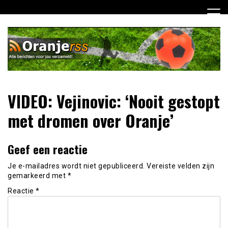
Ga
naar
de
inhoud
Dagelijks alle Oranje berichten voor jou verzameld! Mis
Oranje RSS
VIDEO: Vejinovic: ‘Nooit gestopt
niets meer van het Nederlands Elftal op weg naar het EK
2012!
met dromen over Oranje’
Geef een reactie
Je e-mailadres wordt niet gepubliceerd.
Vereiste velden zijn
gemarkeerd met
*
Reactie
*