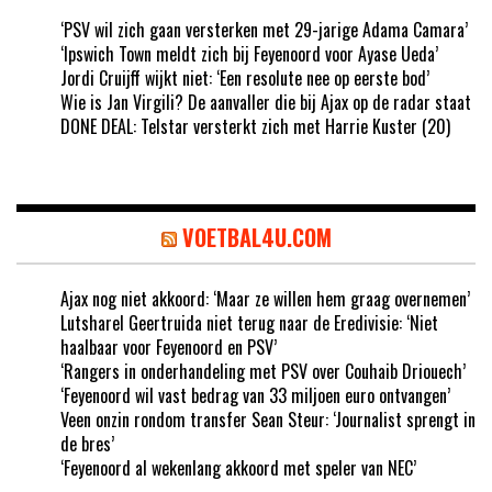
‘PSV wil zich gaan versterken met 29-jarige Adama Camara’
‘Ipswich Town meldt zich bij Feyenoord voor Ayase Ueda’
Jordi Cruijff wijkt niet: ‘Een resolute nee op eerste bod’
Wie is Jan Virgili? De aanvaller die bij Ajax op de radar staat
DONE DEAL: Telstar versterkt zich met Harrie Kuster (20)
VOETBAL4U.COM
Ajax nog niet akkoord: ‘Maar ze willen hem graag overnemen’
Lutsharel Geertruida niet terug naar de Eredivisie: ‘Niet
haalbaar voor Feyenoord en PSV’
‘Rangers in onderhandeling met PSV over Couhaib Driouech’
‘Feyenoord wil vast bedrag van 33 miljoen euro ontvangen’
Veen onzin rondom transfer Sean Steur: ‘Journalist sprengt in
de bres’
‘Feyenoord al wekenlang akkoord met speler van NEC’