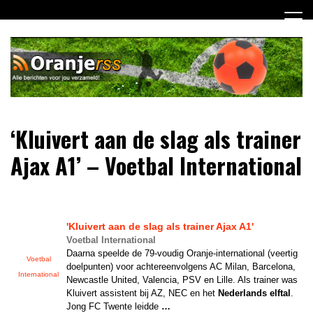
Ga
naar
de
inhoud
Dagelijks alle Oranje berichten voor jou verzameld! Mis
Oranje RSS
‘Kluivert aan de slag als trainer
niets meer van het Nederlands Elftal op weg naar het EK
2012!
Ajax A1’ – Voetbal International
'Kluivert aan de slag als trainer Ajax A1'
Voetbal International
Daarna speelde de 79-voudig Oranje-international (veertig
Voetbal
doelpunten) voor achtereenvolgens AC Milan, Barcelona,
International
Newcastle United, Valencia, PSV en Lille. Als trainer was
Kluivert assistent bij AZ, NEC en het
Nederlands elftal
.
Jong FC Twente leidde
…