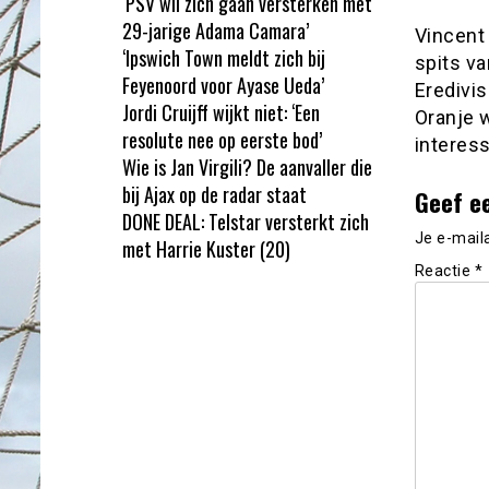
‘PSV wil zich gaan versterken met
29-jarige Adama Camara’
Vincent
‘Ipswich Town meldt zich bij
spits va
Feyenoord voor Ayase Ueda’
Eredivis
Jordi Cruijff wijkt niet: ‘Een
Oranje w
resolute nee op eerste bod’
interess
Wie is Jan Virgili? De aanvaller die
bij Ajax op de radar staat
Geef e
DONE DEAL: Telstar versterkt zich
Je e-mail
met Harrie Kuster (20)
Reactie
*