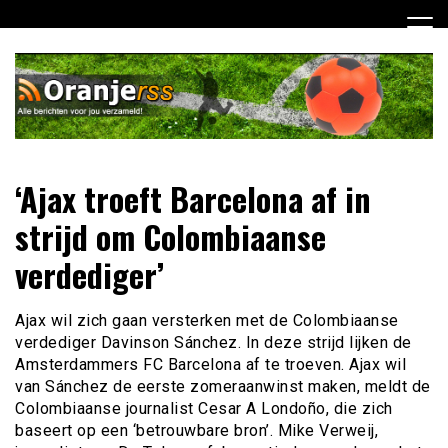
Ga
naar
de
inhoud
Dagelijks alle Oranje berichten voor jou verzameld! Mis
Oranje RSS
‘Ajax troeft Barcelona af in
niets meer van het Nederlands Elftal op weg naar het EK
2012!
strijd om Colombiaanse
verdediger’
Ajax wil zich gaan versterken met de Colombiaanse
verdediger Davinson Sánchez. In deze strijd lijken de
Amsterdammers FC Barcelona af te troeven. Ajax wil
van Sánchez de eerste zomeraanwinst maken, meldt de
Colombiaanse journalist Cesar A Londoño, die zich
baseert op een ‘betrouwbare bron’. Mike Verweij,