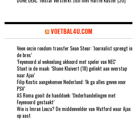
DONE DEAL: Telstar versterkt zich met Harrie Kuster (20)
VOETBAL4U.COM
Veen onzin rondom transfer Sean Steur: ‘Journalist sprengt in
de bres’
‘Feyenoord al wekenlang akkoord met speler van NEC’
Stunt in de maak: ‘Shane Kluivert (18) gelinkt aan overstap
naar Ajax’
Filip Kostic aangekomen Nederland: ‘Ik ga alles geven voor
PSV’
AS Roma gooit de handdoek: ‘Onderhandelingen met
Feyenoord gestaakt’
Wie is Imran Louza? De middenvelder van Watford waar Ajax
op aast