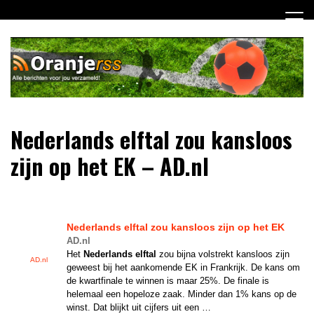
Ga
naar
de
inhoud
Dagelijks alle Oranje berichten voor jou verzameld! Mis
Oranje RSS
Nederlands elftal zou kansloos
niets meer van het Nederlands Elftal op weg naar het EK
2012!
zijn op het EK – AD.nl
Nederlands elftal
zou kansloos zijn op het EK
AD.nl
Het
Nederlands elftal
zou bijna volstrekt kansloos zijn
AD.nl
geweest bij het aankomende EK in Frankrijk. De kans om
de kwartfinale te winnen is maar 25%. De finale is
helemaal een hopeloze zaak. Minder dan 1% kans op de
winst. Dat blijkt uit cijfers uit een …