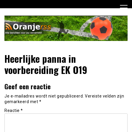
Ga
naar
de
inhoud
Dagelijks alle Oranje berichten voor jou verzameld! Mis
Oranje RSS
Heerlijke panna in
niets meer van het Nederlands Elftal op weg naar het EK
2012!
voorbereiding EK O19
Geef een reactie
Je e-mailadres wordt niet gepubliceerd.
Vereiste velden zijn
gemarkeerd met
*
Reactie
*