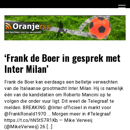
Ga
naar
de
inhoud
Dagelijks alle Oranje berichten voor jou verzameld! Mis
Oranje RSS
‘Frank de Boer in gesprek met
niets meer van het Nederlands Elftal op weg naar het EK
2012!
Inter Milan’
Frank de Boer kan eerdaags een belletje verwachten
van de Italiaanse grootmacht Inter Milan. Hij is namelijk
één van de kandidatien om Roberto Mancini op te
volgen die onder vuur ligt. Dit weet de Telegraaf te
melden. BREAKING: @Inter officieel in markt voor
@FrankRonald1970 … Morgen meer in #Telegraaf
https://t.co/hN5tS7R1Kb — Mike Verweij
(@MikeVerweij) 26 […]