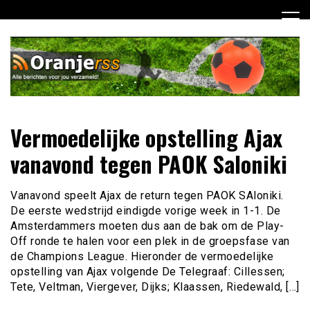
Ga
naar
de
inhoud
Dagelijks alle Oranje berichten voor jou verzameld! Mis
Oranje RSS
Vermoedelijke opstelling Ajax
niets meer van het Nederlands Elftal op weg naar het EK
2012!
vanavond tegen PAOK Saloniki
Vanavond speelt Ajax de return tegen PAOK SAloniki.
De eerste wedstrijd eindigde vorige week in 1-1. De
Amsterdammers moeten dus aan de bak om de Play-
Off ronde te halen voor een plek in de groepsfase van
de Champions League. Hieronder de vermoedelijke
opstelling van Ajax volgende De Telegraaf: Cillessen;
Tete, Veltman, Viergever, Dijks; Klaassen, Riedewald, […]