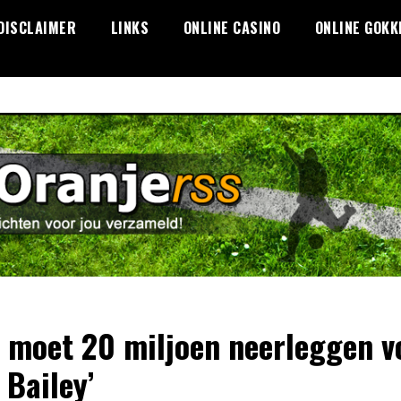
DISCLAIMER
LINKS
ONLINE CASINO
ONLINE GOKK
x moet 20 miljoen neerleggen v
 Bailey’