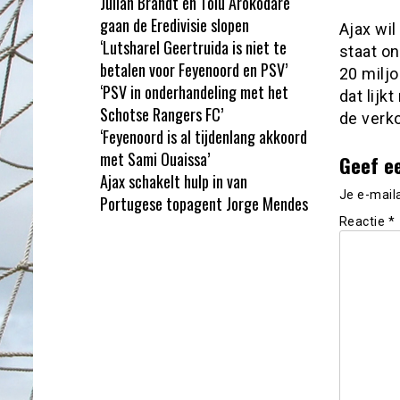
Julian Brandt en Tolu Arokodare
gaan de Eredivisie slopen
Ajax wil
‘Lutsharel Geertruida is niet te
staat o
betalen voor Feyenoord en PSV’
20 miljo
‘PSV in onderhandeling met het
dat lijk
Schotse Rangers FC’
de verko
‘Feyenoord is al tijdenlang akkoord
met Sami Ouaissa’
Geef e
Ajax schakelt hulp in van
Je e-mail
Portugese topagent Jorge Mendes
Reactie
*