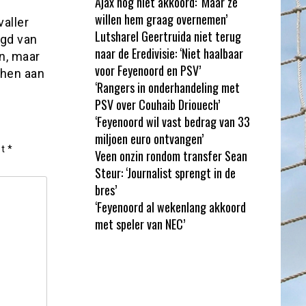
Ajax nog niet akkoord: ‘Maar ze
willen hem graag overnemen’
valler
Lutsharel Geertruida niet terug
ngd van
naar de Eredivisie: ‘Niet haalbaar
n, maar
voor Feyenoord en PSV’
shen aan
‘Rangers in onderhandeling met
PSV over Couhaib Driouech’
‘Feyenoord wil vast bedrag van 33
miljoen euro ontvangen’
et
*
Veen onzin rondom transfer Sean
Steur: ‘Journalist sprengt in de
bres’
‘Feyenoord al wekenlang akkoord
met speler van NEC’