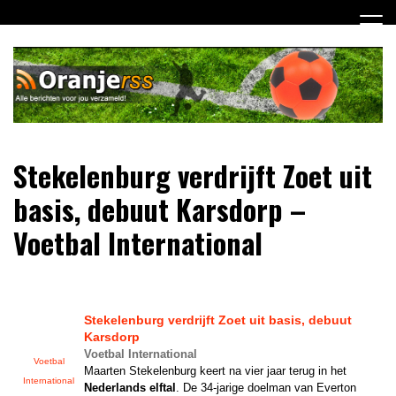
Ga
naar
de
inhoud
Dagelijks alle Oranje berichten voor jou verzameld! Mis
Oranje RSS
Stekelenburg verdrijft Zoet uit
niets meer van het Nederlands Elftal op weg naar het EK
2012!
basis, debuut Karsdorp –
Voetbal International
Stekelenburg verdrijft Zoet uit basis, debuut
Karsdorp
Voetbal International
Voetbal
Maarten Stekelenburg keert na vier jaar terug in het
International
Nederlands elftal
. De 34-jarige doelman van Everton