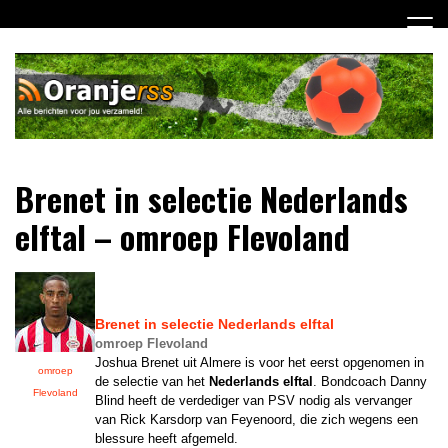
Ga
naar
de
inhoud
Dagelijks alle Oranje berichten voor jou verzameld! Mis
Oranje RSS
Brenet in selectie Nederlands
niets meer van het Nederlands Elftal op weg naar het EK
2012!
elftal – omroep Flevoland
Brenet in selectie
Nederlands elftal
omroep Flevoland
Joshua Brenet uit Almere is voor het eerst opgenomen in
omroep
de selectie van het
Nederlands elftal
. Bondcoach Danny
Flevoland
Blind heeft de verdediger van PSV nodig als vervanger
van Rick Karsdorp van Feyenoord, die zich wegens een
blessure heeft afgemeld.