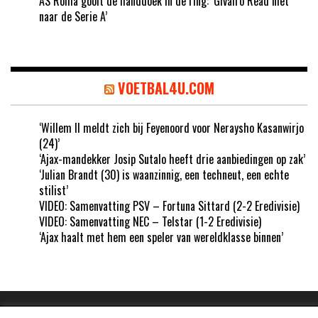
AS Roma gooit de handdoek in de ring: ‘Givairo Read niet
naar de Serie A’
VOETBAL4U.COM
‘Willem II meldt zich bij Feyenoord voor Neraysho Kasanwirjo
(24)’
‘Ajax-mandekker Josip Sutalo heeft drie aanbiedingen op zak’
‘Julian Brandt (30) is waanzinnig, een techneut, een echte
stilist’
VIDEO: Samenvatting PSV – Fortuna Sittard (2-2 Eredivisie)
VIDEO: Samenvatting NEC – Telstar (1-2 Eredivisie)
‘Ajax haalt met hem een speler van wereldklasse binnen’