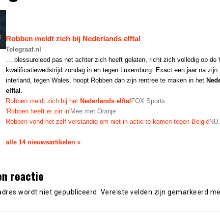
Robben meldt zich bij
Nederlands elftal
Telegraaf.nl
… blessureleed pas net achter zich heeft gelaten, richt zich volledig op de
kwalificatiewedstrijd zondag in en tegen Luxemburg. Exact een jaar na zijn 
interland, tegen Wales, hoopt Robben dan zijn rentree te maken in het
Nede
elftal
.
Robben meldt zich bij het
Nederlands elftal
FOX Sports
'Robben heeft er zin in'
Mee met Oranje
Robben vond het zelf verstandig om niet in actie te komen tegen België
NU.
alle 14 nieuwsartikelen »
en reactie
adres wordt niet gepubliceerd.
Vereiste velden zijn gemarkeerd m