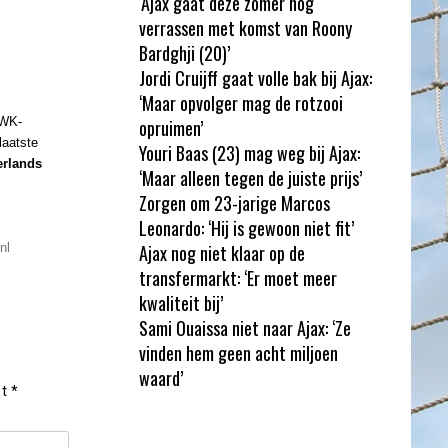
‘Ajax gaat deze zomer nog
verrassen met komst van Roony
Bardghji (20)’
Jordi Cruijff gaat volle bak bij Ajax:
‘Maar opvolger mag de rotzooi
 WK-
opruimen’
laatste
Youri Baas (23) mag weg bij Ajax:
rlands
‘Maar alleen tegen de juiste prijs’
Zorgen om 23-jarige Marcos
Leonardo: ‘Hij is gewoon niet fit’
Ajax nog niet klaar op de
nl
transfermarkt: ‘Er moet meer
kwaliteit bij’
Sami Ouaissa niet naar Ajax: ‘Ze
vinden hem geen acht miljoen
waard’
et
*