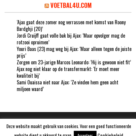
VOETBAL4U.COM
‘Ajax gaat deze zomer nog verrassen met komst van Roony
Bardghji (20)’
Jordi Cruijff gaat volle bak bij Ajax: ‘Maar opvolger mag de
rotzooi opruimen’
Youri Baas (23) mag weg bij Ajax: ‘Maar alleen tegen de juiste
prijs’
Zorgen om 23-jarige Marcos Leonardo: ‘Hij is gewoon niet fit’
Ajax nog niet klaar op de transfermarkt: ‘Er moet meer
kwaliteit bij’
Sami Ouaissa niet naar Ajax: ‘Ze vinden hem geen acht
miljoen waard’
Deze website maakt gebruik van cookies. Voor een goed functioneerde
Aangedreven door
WordPress
website dient u akkoord te gaan.
Cookiebeleid
Accepteer