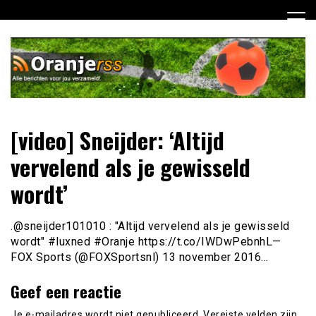
Ga
naar
de
inhoud
Dagelijks alle Oranje berichten voor jou verzameld! Mis
Oranje RSS
[video] Sneijder: ‘Altijd
niets meer van het Nederlands Elftal op weg naar het EK
2012!
vervelend als je gewisseld
wordt’
.@sneijder101010 : "Altijd vervelend als je gewisseld
wordt" #luxned #Oranje https://t.co/IWDwPebnhL—
FOX Sports (@FOXSportsnl) 13 november 2016…
Geef een reactie
Je e-mailadres wordt niet gepubliceerd.
Vereiste velden zijn