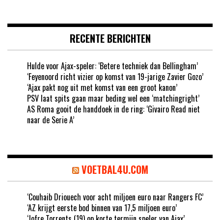
RECENTE BERICHTEN
Hulde voor Ajax-speler: ‘Betere techniek dan Bellingham’
‘Feyenoord richt vizier op komst van 19-jarige Zavier Gozo’
‘Ajax pakt nog uit met komst van een groot kanon’
PSV laat spits gaan maar beding wel een ‘matchingright’
AS Roma gooit de handdoek in de ring: ‘Givairo Read niet
naar de Serie A’
VOETBAL4U.COM
‘Couhaib Driouech voor acht miljoen euro naar Rangers FC’
‘AZ krijgt eerste bod binnen van 17,5 miljoen euro’
‘Jofre Torrents (19) op korte termijn speler van Ajax’