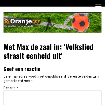
Ga
naar
de
inhoud
Dagelijks alle Oranje berichten voor jou verzameld! Mis
Oranje RSS
Met Max de zaal in: ‘Volkslied
niets meer van het Nederlands Elftal op weg naar het EK
2012!
straalt eenheid uit’
Geef een reactie
Je e-mailadres wordt niet gepubliceerd.
Vereiste velden zijn
gemarkeerd met
*
Reactie
*