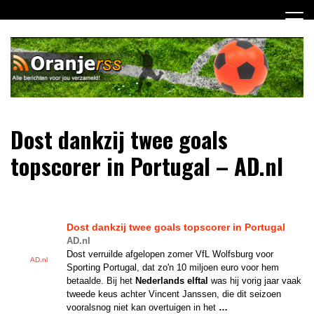
Ga
naar
de
inhoud
Dagelijks alle Oranje berichten voor jou verzameld! Mis
Oranje RSS
Dost dankzij twee goals
niets meer van het Nederlands Elftal op weg naar het EK
2012!
topscorer in Portugal – AD.nl
Dost dankzij twee goals topscorer in Portugal
AD.nl
Dost verruilde afgelopen zomer VfL Wolfsburg voor
AD.nl
Sporting Portugal, dat zo'n 10 miljoen euro voor hem
betaalde. Bij het
Nederlands elftal
was hij vorig jaar vaak
tweede keus achter Vincent Janssen, die dit seizoen
vooralsnog niet kan overtuigen in het
…