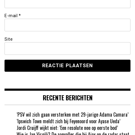
E-mail
*
Site
RECENTE BERICHTEN
‘PSV wil zich gaan versterken met 29-jarige Adama Camara’
‘Ipswich Town meldt zich bij Feyenoord voor Ayase Ueda’
Jordi Cruijff wijkt niet: ‘Een resolute nee op eerste bod’
Wie is Jan Virgili? De aanvaller die bij Ajax op de radar staat