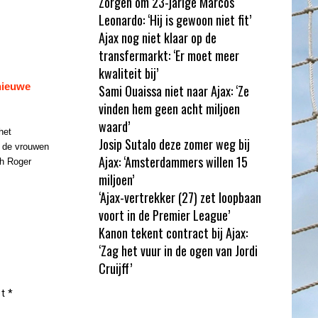
Zorgen om 23-jarige Marcos
Leonardo: ‘Hij is gewoon niet fit’
Ajax nog niet klaar op de
transfermarkt: ‘Er moet meer
kwaliteit bij’
nieuwe
Sami Ouaissa niet naar Ajax: ‘Ze
vinden hem geen acht miljoen
waard’
het
Josip Sutalo deze zomer weg bij
n de vrouwen
Ajax: ‘Amsterdammers willen 15
h Roger
miljoen’
‘Ajax-vertrekker (27) zet loopbaan
voort in de Premier League’
Kanon tekent contract bij Ajax:
‘Zag het vuur in de ogen van Jordi
Cruijff’
et
*