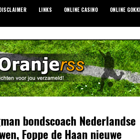
DISCLAIMER
LINKS
ONLINE CASINO
ONLINE GOKK
man bondscoach Nederlandse
wen, Foppe de Haan nieuwe