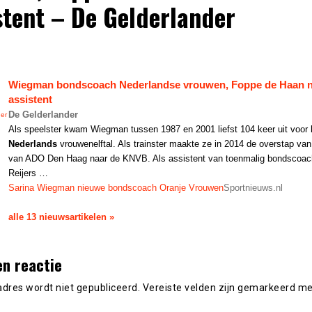
stent – De Gelderlander
Wiegman bondscoach
Nederlandse
vrouwen, Foppe de Haan 
assistent
De Gelderlander
er
Als speelster kwam Wiegman tussen 1987 en 2001 liefst 104 keer uit voor 
Nederlands
vrouwenelftal. Als trainster maakte ze in 2014 de overstap va
van ADO Den Haag naar de KNVB. Als assistent van toenmalig bondscoac
Reijers …
Sarina Wiegman nieuwe bondscoach Oranje Vrouwen
Sportnieuws.nl
alle 13 nieuwsartikelen »
en reactie
adres wordt niet gepubliceerd.
Vereiste velden zijn gemarkeerd m