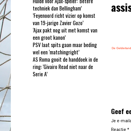
Hulde voor Ajax-speler: ‘Betere
assi
techniek dan Bellingham’
‘Feyenoord richt vizier op komst
van 19-jarige Zavier Gozo’
‘Ajax pakt nog uit met komst van
een groot kanon’
PSV laat spits gaan maar beding
De Gelderland
wel een ‘matchingright’
AS Roma gooit de handdoek in de
ring: ‘Givairo Read niet naar de
Serie A’
Geef e
Je e-mail
Reactie
*