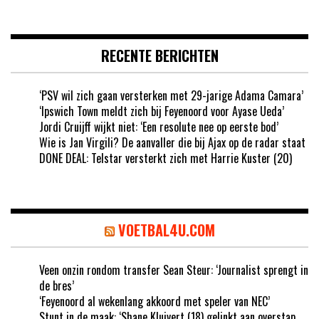
RECENTE BERICHTEN
‘PSV wil zich gaan versterken met 29-jarige Adama Camara’
‘Ipswich Town meldt zich bij Feyenoord voor Ayase Ueda’
Jordi Cruijff wijkt niet: ‘Een resolute nee op eerste bod’
Wie is Jan Virgili? De aanvaller die bij Ajax op de radar staat
DONE DEAL: Telstar versterkt zich met Harrie Kuster (20)
VOETBAL4U.COM
Veen onzin rondom transfer Sean Steur: ‘Journalist sprengt in
de bres’
‘Feyenoord al wekenlang akkoord met speler van NEC’
Stunt in de maak: ‘Shane Kluivert (18) gelinkt aan overstap