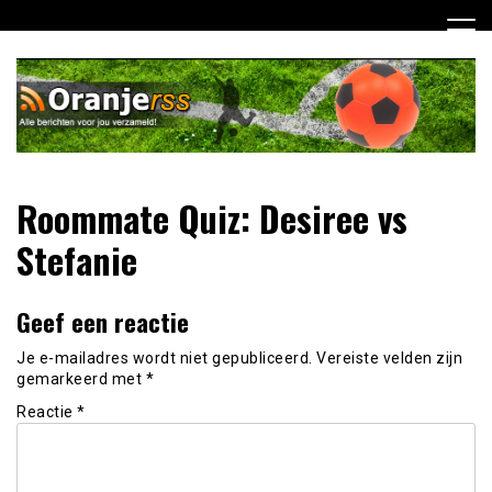
Ga
naar
de
inhoud
Dagelijks alle Oranje berichten voor jou verzameld! Mis
Oranje RSS
Roommate Quiz: Desiree vs
niets meer van het Nederlands Elftal op weg naar het EK
2012!
Stefanie
Geef een reactie
Je e-mailadres wordt niet gepubliceerd.
Vereiste velden zijn
gemarkeerd met
*
Reactie
*