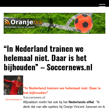
Ga
naar
de
inhoud
Dagelijks alle Oranje berichten voor jou verzameld! Mis
Oranje RSS
“In Nederland trainen we
niets meer van het Nederlands Elftal op weg naar het EK
2012!
helemaal niet. Daar is het
bijhouden” – Soccernews.nl
"In
Nederland
trainen we helemaal niet. Daar is
het bijhouden"
Soccernews.nl
Soccernews.nl
Wijnaldum merkt het ook bij het
Nederlands elftal
. "Ik
denk dat van alle spelers bij Oranje Vincent Janssen en ik