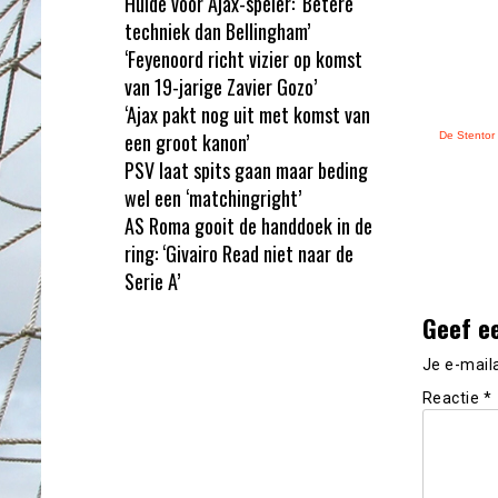
Hulde voor Ajax-speler: ‘Betere
techniek dan Bellingham’
‘Feyenoord richt vizier op komst
van 19-jarige Zavier Gozo’
‘Ajax pakt nog uit met komst van
een groot kanon’
De Stentor
PSV laat spits gaan maar beding
wel een ‘matchingright’
AS Roma gooit de handdoek in de
ring: ‘Givairo Read niet naar de
Serie A’
Geef e
Je e-mail
Reactie
*