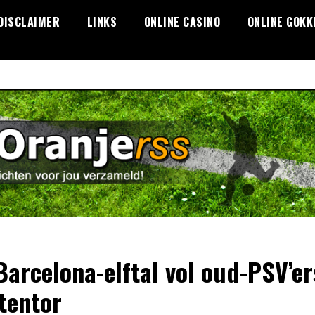
DISCLAIMER
LINKS
ONLINE CASINO
ONLINE GOKK
Barcelona-elftal vol oud-PSV’er
tentor