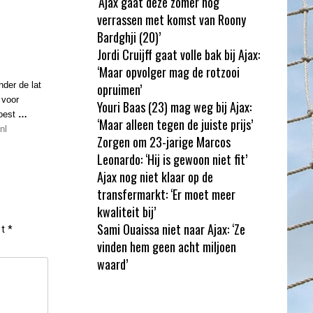
‘Ajax gaat deze zomer nog
verrassen met komst van Roony
Bardghji (20)’
Jordi Cruijff gaat volle bak bij Ajax:
‘Maar opvolger mag de rotzooi
nder de lat
opruimen’
 voor
Youri Baas (23) mag weg bij Ajax:
oest
…
‘Maar alleen tegen de juiste prijs’
nl
Zorgen om 23-jarige Marcos
Leonardo: ‘Hij is gewoon niet fit’
Ajax nog niet klaar op de
transfermarkt: ‘Er moet meer
kwaliteit bij’
Sami Ouaissa niet naar Ajax: ‘Ze
et
*
vinden hem geen acht miljoen
waard’