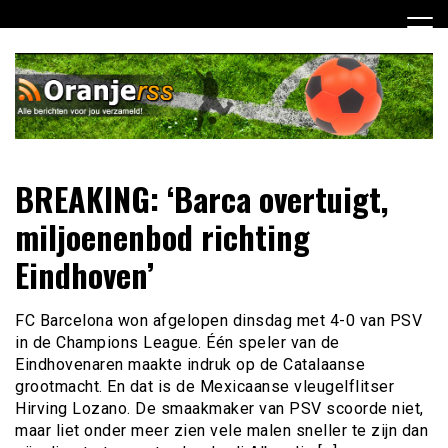
Ga
naar
de
inhoud
Dagelijks alle Oranje berichten voor jou verzameld! Mis
Oranje RSS
BREAKING: ‘Barca overtuigt,
niets meer van het Nederlands Elftal op weg naar het EK
2012!
miljoenenbod richting
Eindhoven’
FC Barcelona won afgelopen dinsdag met 4-0 van PSV
in de Champions League. Één speler van de
Eindhovenaren maakte indruk op de Catalaanse
grootmacht. En dat is de Mexicaanse vleugelflitser
Hirving Lozano. De smaakmaker van PSV scoorde niet,
maar liet onder meer zien vele malen sneller te zijn dan