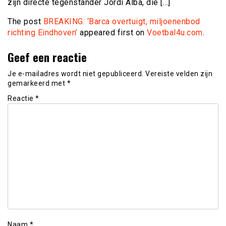
zijn directe tegenstander Jordi Alba, die […]
The post
BREAKING: ‘Barca overtuigt, miljoenenbod
richting Eindhoven’
appeared first on
Voetbal4u.com
.
Geef een reactie
Je e-mailadres wordt niet gepubliceerd.
Vereiste velden zijn
gemarkeerd met
*
Reactie
*
Naam
*