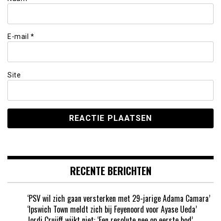
E-mail
*
Site
RECENTE BERICHTEN
‘PSV wil zich gaan versterken met 29-jarige Adama Camara’
‘Ipswich Town meldt zich bij Feyenoord voor Ayase Ueda’
Jordi Cruijff wijkt niet: ‘Een resolute nee op eerste bod’