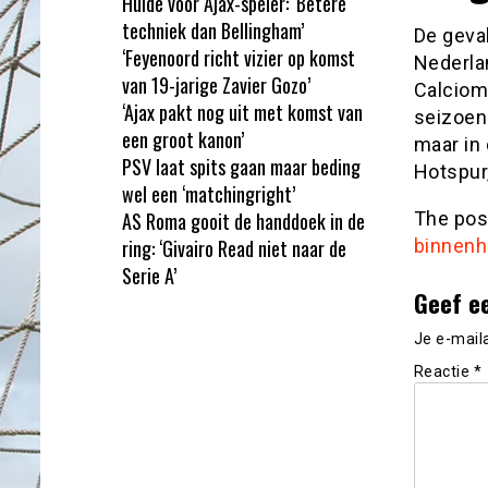
Hulde voor Ajax-speler: ‘Betere
techniek dan Bellingham’
De geva
‘Feyenoord richt vizier op komst
Nederla
van 19-jarige Zavier Gozo’
Calciom
‘Ajax pakt nog uit met komst van
seizoen 
een groot kanon’
maar in
PSV laat spits gaan maar beding
Hotspur,
wel een ‘matchingright’
AS Roma gooit de handdoek in de
The po
ring: ‘Givairo Read niet naar de
binnenh
Serie A’
Geef e
Je e-mail
Reactie
*