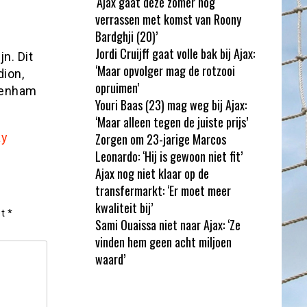
‘Ajax gaat deze zomer nog
verrassen met komst van Roony
Bardghji (20)’
Jordi Cruijff gaat volle bak bij Ajax:
n. Dit
‘Maar opvolger mag de rotzooi
dion,
opruimen’
ttenham
Youri Baas (23) mag weg bij Ajax:
‘Maar alleen tegen de juiste prijs’
ay
Zorgen om 23-jarige Marcos
Leonardo: ‘Hij is gewoon niet fit’
Ajax nog niet klaar op de
transfermarkt: ‘Er moet meer
kwaliteit bij’
et
*
Sami Ouaissa niet naar Ajax: ‘Ze
vinden hem geen acht miljoen
waard’