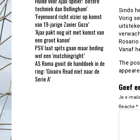
Hulde voor Ajax-speler: ‘Betere
techniek dan Bellingham’
Sinds he
‘Feyenoord richt vizier op komst
Vorig se
van 19-jarige Zavier Gozo’
uitstek
‘Ajax pakt nog uit met komst van
verwach
een groot kanon’
Rosario 
PSV laat spits gaan maar beding
Vanaf he
wel een ‘matchingright’
AS Roma gooit de handdoek in de
The po
ring: ‘Givairo Read niet naar de
appeare
Serie A’
Geef e
Je e-mail
Reactie
*