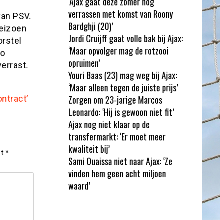
‘Ajax gaat deze zomer nog
verrassen met komst van Roony
van PSV.
Bardghji (20)’
seizoen
Jordi Cruijff gaat volle bak bij Ajax:
rstel
‘Maar opvolger mag de rotzooi
lo
opruimen’
errast.
Youri Baas (23) mag weg bij Ajax:
‘Maar alleen tegen de juiste prijs’
ntract’
Zorgen om 23-jarige Marcos
Leonardo: ‘Hij is gewoon niet fit’
Ajax nog niet klaar op de
transfermarkt: ‘Er moet meer
kwaliteit bij’
et
*
Sami Ouaissa niet naar Ajax: ‘Ze
vinden hem geen acht miljoen
waard’