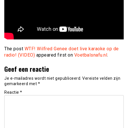
The post
WTF! Wilfred Genee doet live karaoke op de
radio! (VIDEO)
appeared first on
Voetbalsnafu.nl
.
Geef een reactie
Je e-mailadres wordt niet gepubliceerd.
Vereiste velden zijn
gemarkeerd met
*
Reactie
*