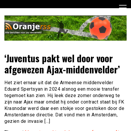
Ga
naar
de
inhoud
Dagelijks alle Oranje berichten voor jou verzameld! Mis
Oranje RSS
‘Juventus pakt wel door voor
niets meer van het Nederlands Elftal op weg naar het EK
2012!
afgewezen Ajax-middenvelder’
Het ziet ernaar uit dat de Armeense middenvelder
Eduard Spertsyan in 2024 alsnog een mooie transfer
tegemoet kan zien. Hij leek deze zomer onderweg te
zijn naar Ajax maar omdat hij onder contract staat bij FK
Krasnodar werd daar een stokje voor gestoken door de
Amsterdamse directie. Dat vond men in Amsterdam,
gezien de invasie […]