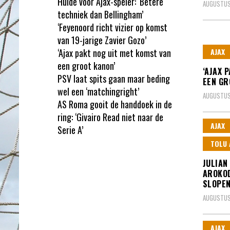
Hulde voor Ajax-speler: ‘Betere
AUGUSTUS
techniek dan Bellingham’
‘Feyenoord richt vizier op komst
van 19-jarige Zavier Gozo’
‘Ajax pakt nog uit met komst van
AJAX
een groot kanon’
‘AJAX 
PSV laat spits gaan maar beding
EEN GR
wel een ‘matchingright’
AUGUSTUS
AS Roma gooit de handdoek in de
ring: ‘Givairo Read niet naar de
AJAX
Serie A’
TOLU
JULIAN
AROKOD
SLOPE
AUGUSTUS
AJAX