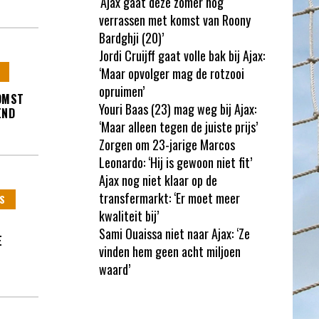
‘Ajax gaat deze zomer nog
verrassen met komst van Roony
Bardghji (20)’
Jordi Cruijff gaat volle bak bij Ajax:
‘Maar opvolger mag de rotzooi
opruimen’
OMST
Youri Baas (23) mag weg bij Ajax:
END
‘Maar alleen tegen de juiste prijs’
Zorgen om 23-jarige Marcos
Leonardo: ‘Hij is gewoon niet fit’
Ajax nog niet klaar op de
transfermarkt: ‘Er moet meer
S
kwaliteit bij’
Sami Ouaissa niet naar Ajax: ‘Ze
E
vinden hem geen acht miljoen
waard’