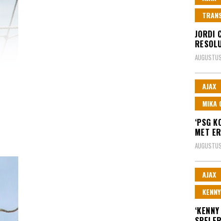
TRAN
JORDI C
RESOLU
AUGUSTUS
AJAX
MIKA 
‘PSG K
MET ER
AUGUSTUS
AJAX
KENNY
‘KENNY
SPELER