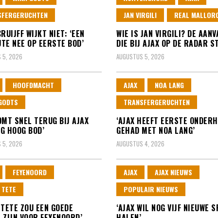
SFERGERUCHTEN
JAN VIRGILI
REAL MALLOR
RUIJFF WIJKT NIET: ‘EEN
WIE IS JAN VIRGILI? DE AAN
TE NEE OP EERSTE BOD’
DIE BIJ AJAX OP DE RADAR S
 5, 2026
AUGUSTUS 5, 2026
HOOFDMACHT
AJAX
NOA LANG
GODTS
TRANSFERGERUCHTEN
OMT SNEL TERUG BIJ AJAX
‘AJAX HEEFT EERSTE ONDER
G HOOG BOD’
GEHAD MET NOA LANG’
 5, 2026
AUGUSTUS 4, 2026
FEYENOORD
AJAX
AJAX NIEUWS
 TETE
POPULAIR NIEUWS
 TETE ZOU EEN GOEDE
‘AJAX WIL NOG VIJF NIEUWE 
 ZIJN VOOR FEYENOORD’
HALEN’