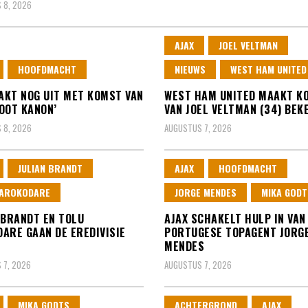
 8, 2026
AJAX
JOEL VELTMAN
HOOFDMACHT
NIEUWS
WEST HAM UNITED
PAKT NOG UIT MET KOMST VAN
WEST HAM UNITED MAAKT K
OOT KANON’
VAN JOEL VELTMAN (34) BEK
 8, 2026
AUGUSTUS 7, 2026
JULIAN BRANDT
AJAX
HOOFDMACHT
 AROKODARE
JORGE MENDES
MIKA GODT
 BRANDT EN TOLU
AJAX SCHAKELT HULP IN VAN
ARE GAAN DE EREDIVISIE
PORTUGESE TOPAGENT JORG
N
MENDES
 7, 2026
AUGUSTUS 7, 2026
MIKA GODTS
ACHTERGROND
AJAX