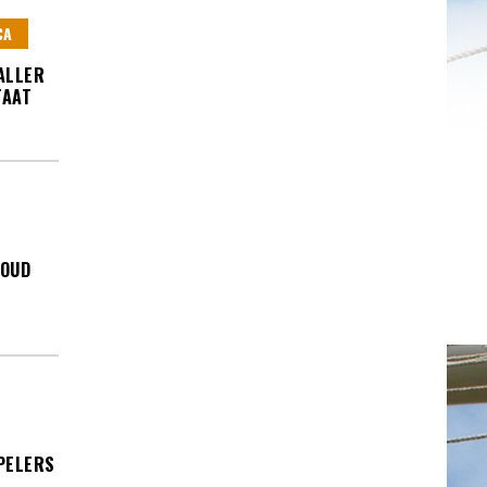
CA
VALLER
TAAT
HOUD
SPELERS