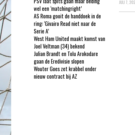
PSV laat spits gaan maar beding
JULI 7, 20
wel een ‘matchingright’
AS Roma gooit de handdoek in de
ring: ‘Givairo Read niet naar de
Serie A’
West Ham United maakt komst van
Joel Veltman (34) bekend
Julian Brandt en Tolu Arokodare
gaan de Eredivisie slopen
Wouter Goes zet krabbel onder
nieuw contract bij AZ